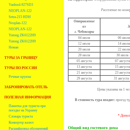
Vanhool-927SD3
Расселение по номе
NEOPLAN-122
Setra-215 HDH
Отправление
Neoplan-122
из
З
NEOPLAN-122
г. Чебоксары
Yutong ZK6122H9
04 июля
06 июля
Yutong ZK6122H9
12 июля
14 июля
Неман
20 июля
22 июля
28 июля
30 июля 
ТУРЫ ЗА ГРАНИЦУ
05 августа
07 августа
13 августа
15 августа
ТУРЫ ПО РОССИИ
21 августа
23 августа
Речные круизы
29 августа
31 августа
ЗАБРОНИРОВАТЬ ОТЕЛЬ
Цены указаны на 1 чело
ПОЛЕЗНАЯ ИНФОРМАЦИЯ
В стоимость тура входит:
проезд ту
Памятка для туриста при
поездке на Украину
* Допол
Словарь туриста
Конвертер валют
Общий вид гостевого дома
Расшифровка обозначений