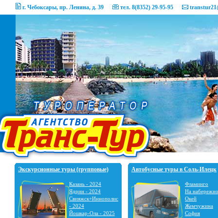
г. Чебоксары, пр. Ленина, д. 39
тел. 8(8352) 29-95-95
transtur21
Экскурсионные туры (групповые)
Автобусные туры в Соль-Илецк
Казань - 2024
Фламинго
Ядрин - 2024
На набережн
Свияжск+Иннополис
Окей
- 2024
Жемчужина
Йошкар-Ола - 2025
София