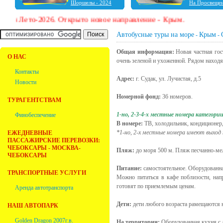
Шоршелы - 2024
На Просвеще
Шальтямы - 2024
Чебоксары - 2024
о-2026. Открыто новое направление - Крым.
Нижний Новгород -
2023
Автобусные туры на море
Крым
-
-
Ульяновск - 2023
Фабрика ёлочных
Общая информация:
Новая частная гос
игрушек "Ариель" -
О НАС
очень зеленой и ухоженной. Рядом находят
2023
Болдино - 2022
Контакты
Адрес:
г. Судак, ул. Лучистая, д.5
Новости
Номерной фонд:
36 номеров.
ТУРАГЕНТСТВАМ
1-но, 2-3-4-х местные номера категор
Финобеспечение
В номере:
ТВ, холодильник, кондиционер,
*1-но, 2-х местные номера имеют выход
ЕЖЕДНЕВНЫЕ
ПАССАЖИРСКИЕ ПЕРЕВОЗКИ:
ЧЕБОКСАРЫ - МОСКВА-
Пляж:
до моря 500 м. Пляж песчанно-ме
ЧЕБОКСАРЫ
Питание:
самостоятельное. Оборудованна
ТРАНСПОРТНЫЕ УСЛУГИ
Можно питаться в кафе поблизости, нап
готовят по приемлемым ценам.
Аренда автотранспорта
Дети:
дети любого возраста рамещаются н
НАШ АВТОПАРК
Golden Dragon 2007г.в.
На территории:
Оборудованная кухня с л