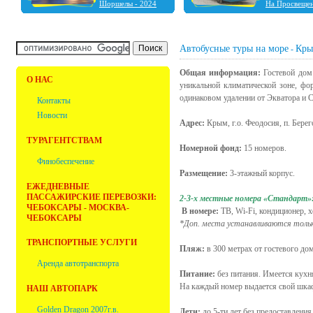
Шоршелы - 2024
На Просвеще
Шальтямы - 2024
Чебоксары - 2024
Нижний Новгород -
2023
Автобусные туры на море
Кр
-
Ульяновск - 2023
Фабрика ёлочных
Общая информация:
Гостевой дом
игрушек "Ариель" -
О НАС
уникальной климатической зоне, фо
2023
одинаковом удалении от Экватора и С
Болдино - 2022
Контакты
Новости
Адрес:
Крым, г.о. Феодосия, п. Берег
ТУРАГЕНТСТВАМ
Номерной фонд:
15 номеров.
Финобеспечение
Размещение:
3-этажный корпус.
ЕЖЕДНЕВНЫЕ
ПАССАЖИРСКИЕ ПЕРЕВОЗКИ:
2-3-х местные номера «Стандарт»
ЧЕБОКСАРЫ - МОСКВА-
В номере:
ТВ, Wi-Fi, кондиционер, х
ЧЕБОКСАРЫ
*Доп. места устанавливаются тольк
ТРАНСПОРТНЫЕ УСЛУГИ
Пляж:
в 300 метрах от гостевого до
Аренда автотранспорта
Питание:
без питания. Имеется кухн
На каждый номер выдается свой шкафч
НАШ АВТОПАРК
Golden Dragon 2007г.в.
Дети:
до 5-ти лет без предоставлени