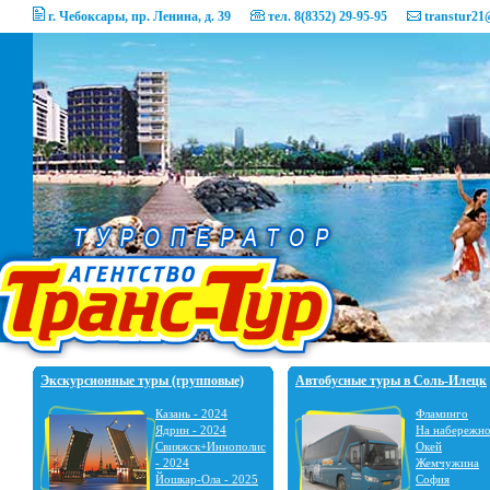
г. Чебоксары, пр. Ленина, д. 39
тел. 8(8352) 29-95-95
transtur21
Экскурсионные туры (групповые)
Автобусные туры в Соль-Илецк
Казань - 2024
Фламинго
Ядрин - 2024
На набережн
Свияжск+Иннополис
Окей
- 2024
Жемчужина
Йошкар-Ола - 2025
София