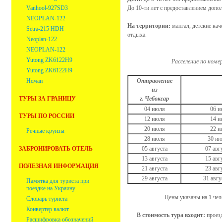
Vanhool-927SD3
До 10-ти лет с предоставлением допо
NEOPLAN-122
На территории:
мангал, детские кач
Setra-215 HDH
отдыха.
Neoplan-122
NEOPLAN-122
Yutong ZK6122H9
Расселение по номе
Yutong ZK6122H9
Неман
Отправление
из
ТУРЫ ЗА ГРАНИЦУ
г. Чебоксар
04 июля
06 и
ТУРЫ ПО РОССИИ
12 июля
14 и
20 июля
22 и
Речные круизы
28 июля
30 ию
ЗАБРОНИРОВАТЬ ОТЕЛЬ
05 августа
07 авг
13 августа
15 авг
ПОЛЕЗНАЯ ИНФОРМАЦИЯ
21 августа
23 авг
29 августа
31 авгу
Памятка для туриста при
поездке на Украину
Цены указаны на 1 чело
Словарь туриста
Конвертер валют
В стоимость тура входит:
проезд
Расшифровка обозначений