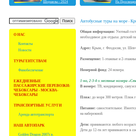
Шоршелы - 2024
На Просвеще
Шальтямы - 2024
Чебоксары - 2024
Нижний Новгород -
2023
Автобусные туры на море
Кр
-
Ульяновск - 2023
Фабрика ёлочных
Общая информация:
Уютный госте
игрушек "Ариель" -
О НАС
необходимое для отдыха: детский па
2023
Болдино - 2022
Контакты
Адрес:
Крым, г. Феодосия, ул. Шевч
Новости
Размещение:
1-этажные и 2-этажны
ТУРАГЕНТСТВАМ
Номерной фонд:
24 номера.
Финобеспечение
1-но, 2-3-4-х местные номера «С
ЕЖЕДНЕВНЫЕ
ПАССАЖИРСКИЕ ПЕРЕВОЗКИ:
В номере:
ТВ, кондиционер, санузел
ЧЕБОКСАРЫ - МОСКВА-
ЧЕБОКСАРЫ
Пляж:
до моря 300 метров. Пляж г
ТРАНСПОРТНЫЕ УСЛУГИ
Питание:
самостоятельное. Имеется
на набережной.
Аренда автотранспорта
Дети:
принимаются любого возраст
НАШ АВТОПАРК
Дети до 12-ти лет принимаются в со
Golden Dragon 2007г.в.