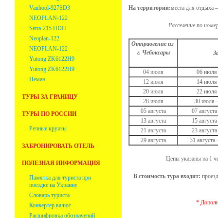
Vanhool-927SD3
На территории:
места для отдыха 
NEOPLAN-122
Расселение по номе
Setra-215 HDH
Neoplan-122
Отправление из
NEOPLAN-122
г. Чебоксары
З
Yutong ZK6122H9
Yutong ZK6122H9
04 июля
06 июля
Неман
12 июля
14 июля
20 июля
22 июля
ТУРЫ ЗА ГРАНИЦУ
28 июля
30 июля –
05 августа
07 августа
ТУРЫ ПО РОССИИ
13 августа
15 августа
Речные круизы
21 августа
23 августа
29 августа
31 августа 
ЗАБРОНИРОВАТЬ ОТЕЛЬ
Цены указаны на 1 че
ПОЛЕЗНАЯ ИНФОРМАЦИЯ
В стоимость тура входит:
проезд
Памятка для туриста при
поездке на Украину
Словарь туриста
* Дополн
Конвертер валют
Расшифровка обозначений