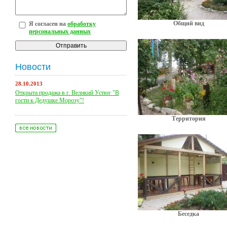
Общий вид
Я согласен на
обработку
персональных данных
Новости
28.10.2013
Открыта продажа в г. Великий Устюг "В
гости к Дедушке Морозу"!
Территория
Беседка