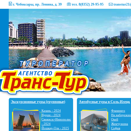
г. Чебоксары, пр. Ленина, д. 39
тел. 8(8352) 29-95-95
transtur21
Экскурсионные туры (групповые)
Автобусные туры в Соль-Илецк
Казань - 2024
Фламинго
Ядрин - 2024
На набережн
Свияжск+Иннополис
Окей
- 2024
Жемчужина
Йошкар-Ола - 2025
София